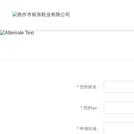
*
您的姓名：
*
您的qq：
*
申请区域：